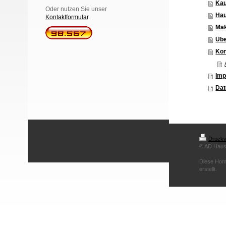
Kau
Oder nutzen Sie unser
Hau
Kontaktformular
.
Mak
Übe
Kon
Im
Dat
Druckv
© AD Haus
Diese Hom
erstellt.